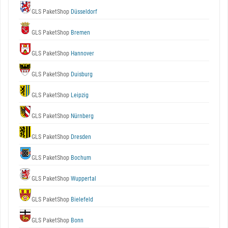
GLS PaketShop
Düsseldorf
GLS PaketShop
Bremen
GLS PaketShop
Hannover
GLS PaketShop
Duisburg
GLS PaketShop
Leipzig
GLS PaketShop
Nürnberg
GLS PaketShop
Dresden
GLS PaketShop
Bochum
GLS PaketShop
Wuppertal
GLS PaketShop
Bielefeld
GLS PaketShop
Bonn