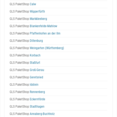
GLS PaketShop
Calw
GLS PaketShop
Wipperfürth
GLS PaketShop
Markkleeberg
GLS PaketShop
Blankenfelde-Mahlow
GLS PaketShop
Pfaffenhofen an der Ilm
GLS PaketShop
Dillenburg
GLS PaketShop
Weingarten (Württemberg)
GLS PaketShop
Korbach
GLS PaketShop
Staßfurt
GLS PaketShop
Groß-Gerau
GLS PaketShop
Geretsried
GLS PaketShop
Idstein
GLS PaketShop
Ronnenberg
GLS PaketShop
Eckernförde
GLS PaketShop
Stadthagen
GLS PaketShop
Annaberg-Buchholz