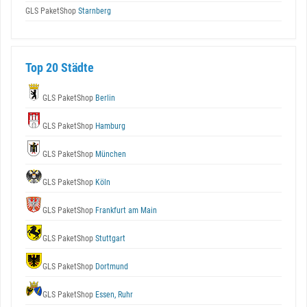
GLS PaketShop
Starnberg
Top 20 Städte
GLS PaketShop
Berlin
GLS PaketShop
Hamburg
GLS PaketShop
München
GLS PaketShop
Köln
GLS PaketShop
Frankfurt am Main
GLS PaketShop
Stuttgart
GLS PaketShop
Dortmund
GLS PaketShop
Essen, Ruhr