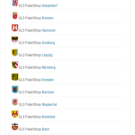
GLS PaketShop
Düsseldorf
GLS PaketShop
Bremen
GLS PaketShop
Hannover
GLS PaketShop
Duisburg
GLS PaketShop
Leipzig
GLS PaketShop
Nürnberg
GLS PaketShop
Dresden
GLS PaketShop
Bochum
GLS PaketShop
Wuppertal
GLS PaketShop
Bielefeld
GLS PaketShop
Bonn