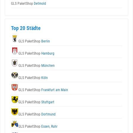
GLS PaketShop
Detmold
Top 20 Städte
GLS PaketShop
Berlin
GLS PaketShop
Hamburg
GLS PaketShop
München
GLS PaketShop
Köln
GLS PaketShop
Frankfurt am Main
GLS PaketShop
Stuttgart
GLS PaketShop
Dortmund
GLS PaketShop
Essen, Ruhr