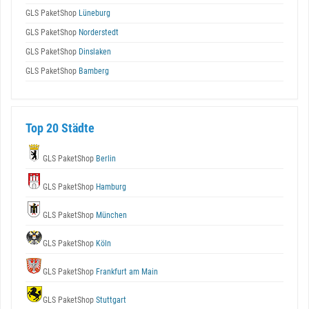
GLS PaketShop
Lüneburg
GLS PaketShop
Norderstedt
GLS PaketShop
Dinslaken
GLS PaketShop
Bamberg
Top 20 Städte
GLS PaketShop
Berlin
GLS PaketShop
Hamburg
GLS PaketShop
München
GLS PaketShop
Köln
GLS PaketShop
Frankfurt am Main
GLS PaketShop
Stuttgart