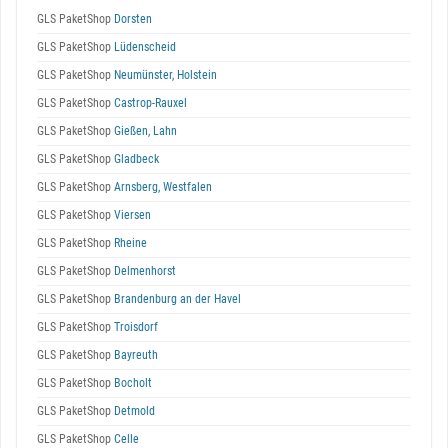
GLS PaketShop
Dorsten
GLS PaketShop
Lüdenscheid
GLS PaketShop
Neumünster, Holstein
GLS PaketShop
Castrop-Rauxel
GLS PaketShop
Gießen, Lahn
GLS PaketShop
Gladbeck
GLS PaketShop
Arnsberg, Westfalen
GLS PaketShop
Viersen
GLS PaketShop
Rheine
GLS PaketShop
Delmenhorst
GLS PaketShop
Brandenburg an der Havel
GLS PaketShop
Troisdorf
GLS PaketShop
Bayreuth
GLS PaketShop
Bocholt
GLS PaketShop
Detmold
GLS PaketShop
Celle