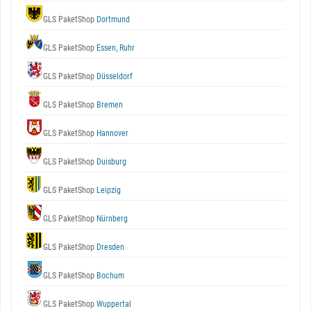
GLS PaketShop
Dortmund
GLS PaketShop
Essen, Ruhr
GLS PaketShop
Düsseldorf
GLS PaketShop
Bremen
GLS PaketShop
Hannover
GLS PaketShop
Duisburg
GLS PaketShop
Leipzig
GLS PaketShop
Nürnberg
GLS PaketShop
Dresden
GLS PaketShop
Bochum
GLS PaketShop
Wuppertal