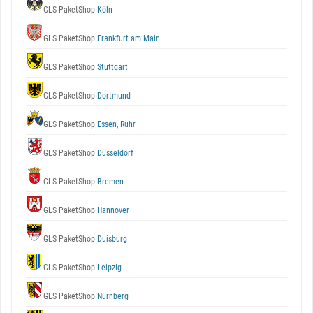
GLS PaketShop
Köln
GLS PaketShop
Frankfurt am Main
GLS PaketShop
Stuttgart
GLS PaketShop
Dortmund
GLS PaketShop
Essen, Ruhr
GLS PaketShop
Düsseldorf
GLS PaketShop
Bremen
GLS PaketShop
Hannover
GLS PaketShop
Duisburg
GLS PaketShop
Leipzig
GLS PaketShop
Nürnberg