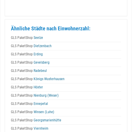
Ähnliche Städte nach Einwohnerzahl:
GLS PaketShop
Seelze
GLS PaketShop
Dietzenbach
GLS PaketShop
Erding
GLS PaketShop
Gevelsberg
GLS PaketShop
Radebeul
GLS PaketShop
Königs Wusterhausen
GLS PaketShop
Höxter
GLS PaketShop
Nienburg (Weser)
GLS PaketShop
Ennepetal
GLS PaketShop
Winsen (Luhe)
GLS PaketShop
Georgsmarienhütte
GLS PaketShop
Viernheim