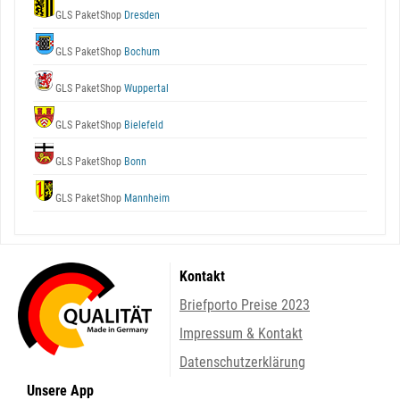
GLS PaketShop
Dresden
GLS PaketShop
Bochum
GLS PaketShop
Wuppertal
GLS PaketShop
Bielefeld
GLS PaketShop
Bonn
GLS PaketShop
Mannheim
Kontakt
Briefporto Preise 2023
Impressum & Kontakt
Datenschutzerklärung
Unsere App