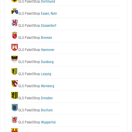
GLS PaketShop
Dortmund
GLS PaketShop
Essen, Ruhr
GLS PaketShop
Düsseldorf
GLS PaketShop
Bremen
GLS PaketShop
Hannover
GLS PaketShop
Duisburg
GLS PaketShop
Leipzig
GLS PaketShop
Nürnberg
GLS PaketShop
Dresden
GLS PaketShop
Bochum
GLS PaketShop
Wuppertal