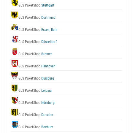
GLS PaketShop
Stuttgart
GLS PaketShop
Dortmund
GLS PaketShop
Essen, Ruhr
GLS PaketShop
Düsseldorf
GLS PaketShop
Bremen
GLS PaketShop
Hannover
GLS PaketShop
Duisburg
GLS PaketShop
Leipzig
GLS PaketShop
Nürnberg
GLS PaketShop
Dresden
GLS PaketShop
Bochum