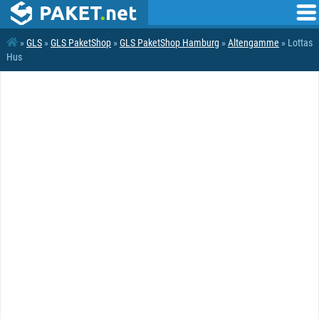
»
GLS
»
GLS PaketShop
»
GLS PaketShop Hamburg
»
Altengamme
» Lottas
Hus