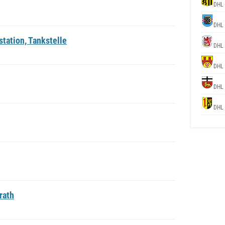
DHL 
DHL 
tation, Tankstelle
DHL 
DHL 
DHL 
DHL 
rath