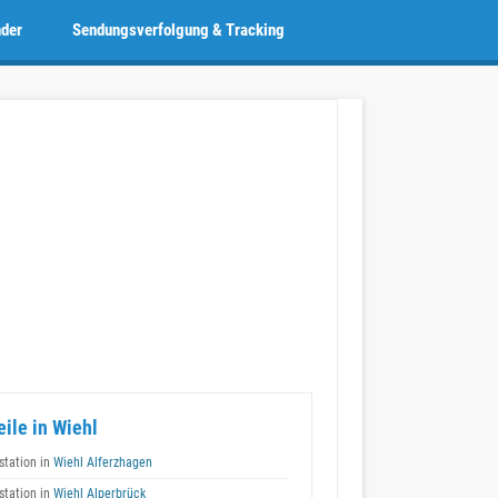
nder
Sendungsverfolgung & Tracking
eile in Wiehl
tation in
Wiehl Alferzhagen
tation in
Wiehl Alperbrück