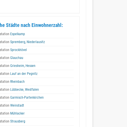
he Städte nach Einwohnerzahl:
station
Espelkamp
station
Spremberg, Niederlausitz
station
Sprockhövel
station
Glauchau
station
Griesheim, Hessen
station
Lauf an der Pegnitz
station
Rheinbach
station
Lübbecke, Westfalen
station
Garmisch-Partenkirchen
station
Weinstadt
station
Mühlacker
station
Strausberg