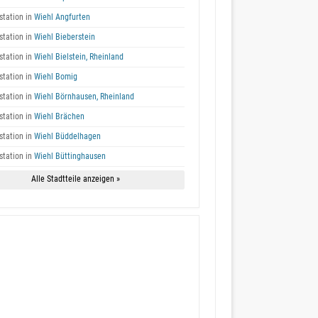
tation in
Wiehl Angfurten
tation in
Wiehl Bieberstein
tation in
Wiehl Bielstein, Rheinland
tation in
Wiehl Bomig
tation in
Wiehl Börnhausen, Rheinland
tation in
Wiehl Brächen
tation in
Wiehl Büddelhagen
tation in
Wiehl Büttinghausen
Alle Stadtteile anzeigen »