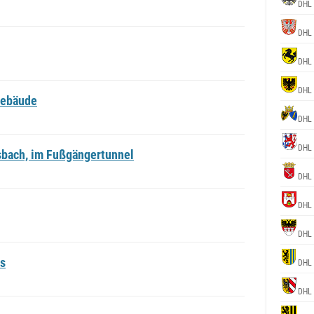
DHL 
DHL 
DHL 
DHL 
Gebäude
DHL 
DHL 
bach, im Fußgängertunnel
DHL 
DHL 
DHL 
us
DHL 
DHL 