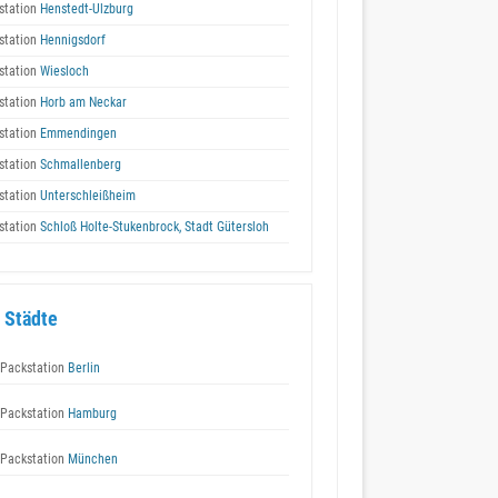
station
Henstedt-Ulzburg
station
Hennigsdorf
station
Wiesloch
station
Horb am Neckar
station
Emmendingen
station
Schmallenberg
station
Unterschleißheim
station
Schloß Holte-Stukenbrock, Stadt Gütersloh
 Städte
Packstation
Berlin
Packstation
Hamburg
Packstation
München