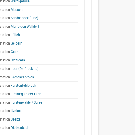
station
Wernigerode
station
Meppen
station
Schönebeck (Elbe)
station
Mörfelden-Walldorf
station
Jülich
station
Geldern
station
Goch
station
Ostfildern
station
Leer (Ostfriesland)
station
Korschenbroich
station
Fürstenfeldbruck
station
Limburg an der Lahn
station
Fürstenwalde / Spree
station
Itzehoe
station
Seelze
station
Dietzenbach