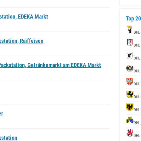
station, EDEKA Markt
Top 20
DHL 
station, Raiffeisen
DHL 
DHL 
Packstation, Getränkemarkt am EDEKA Markt
DHL 
DHL 
DHL 
DHL 
er
DHL 
DHL 
kstation