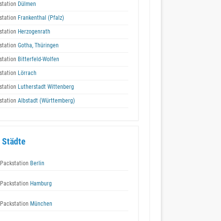
station
Dülmen
station
Frankenthal (Pfalz)
station
Herzogenrath
station
Gotha, Thüringen
station
Bitterfeld-Wolfen
station
Lörrach
station
Lutherstadt Wittenberg
station
Albstadt (Württemberg)
 Städte
Packstation
Berlin
Packstation
Hamburg
Packstation
München