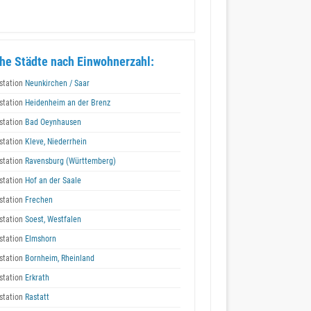
he Städte nach Einwohnerzahl:
station
Neunkirchen / Saar
station
Heidenheim an der Brenz
station
Bad Oeynhausen
station
Kleve, Niederrhein
station
Ravensburg (Württemberg)
station
Hof an der Saale
station
Frechen
station
Soest, Westfalen
station
Elmshorn
station
Bornheim, Rheinland
station
Erkrath
station
Rastatt