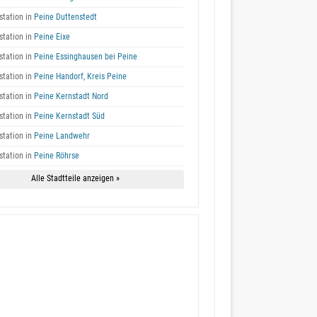
tation in
Peine Duttenstedt
tation in
Peine Eixe
tation in
Peine Essinghausen bei Peine
tation in
Peine Handorf, Kreis Peine
tation in
Peine Kernstadt Nord
tation in
Peine Kernstadt Süd
tation in
Peine Landwehr
tation in
Peine Röhrse
Alle Stadtteile anzeigen »