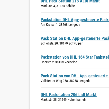
DHL Pack Station 213 ALDI Markt
Marktstr. 4, 31185 Söhlde
Packstation DHL App-gesteuerte Packs
Am Kreisel 1, 38268 Lengede
Pack Station DHL App-gesteuerte Pack
Schloßstr. 20, 38179 Schwülper
Packstation von DHL 164 Star Tankstel
Heerstr. 2, 38159 Vechelde
Pack Station von DHL App-gesteuerte
Vallstedter Weg 95a, 38268 Lengede
DHL Packstation 206 Lidl Markt
Marktstr. 28, 31249 Hohenhameln