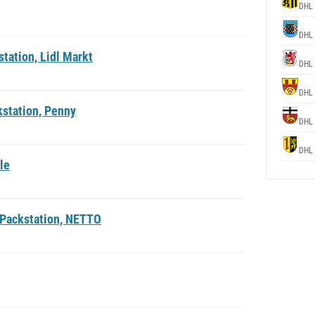
DHL 
DHL 
tation, Lidl Markt
DHL 
DHL 
station, Penny
DHL 
DHL 
le
 Packstation, NETTO