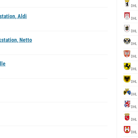
DHL 
tation, Aldi
DHL 
DHL 
station, Netto
DHL 
DHL 
lle
DHL 
DHL 
DHL 
DHL 
DHL 
DHL 