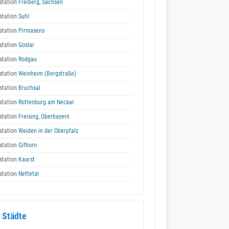
station
Freiberg, Sachsen
station
Suhl
station
Pirmasens
station
Goslar
station
Rodgau
station
Weinheim (Bergstraße)
station
Bruchsal
station
Rottenburg am Neckar
station
Freising, Oberbayern
station
Weiden in der Oberpfalz
station
Gifhorn
station
Kaarst
station
Nettetal
 Städte