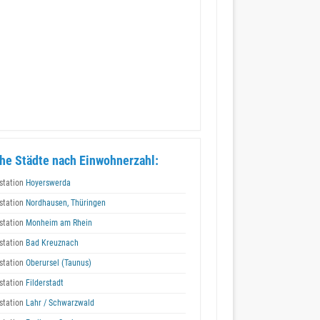
he Städte nach Einwohnerzahl:
station
Hoyerswerda
station
Nordhausen, Thüringen
station
Monheim am Rhein
station
Bad Kreuznach
station
Oberursel (Taunus)
station
Filderstadt
station
Lahr / Schwarzwald