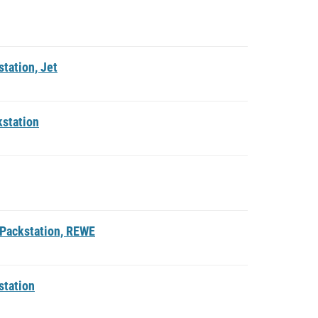
tation, Jet
kstation
 Packstation, REWE
station