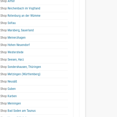
tShop
Alfter
tShop
Reichenbach im Vogtland
tShop
Rotenburg an der Wümme
tShop
Soltau
tShop
Marsberg, Sauerland
tShop
Meinerzhagen
tShop
Hohen Neuendorf
tShop
Westerstede
tShop
Seesen, Harz
tShop
Sondershausen, Thüringen
tShop
Metzingen (Württemberg)
tShop
Neusäß
tShop
Guben
tShop
Karben
tShop
Meiningen
tShop
Bad Soden am Taunus