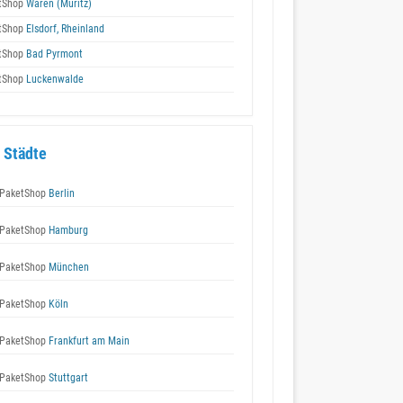
tShop
Waren (Müritz)
tShop
Elsdorf, Rheinland
tShop
Bad Pyrmont
tShop
Luckenwalde
 Städte
PaketShop
Berlin
PaketShop
Hamburg
PaketShop
München
PaketShop
Köln
PaketShop
Frankfurt am Main
PaketShop
Stuttgart