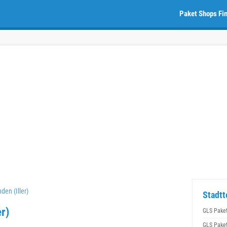
Paket Shops Fi
en (Iller)
Stadtt
r)
GLS Pake
GLS Pake