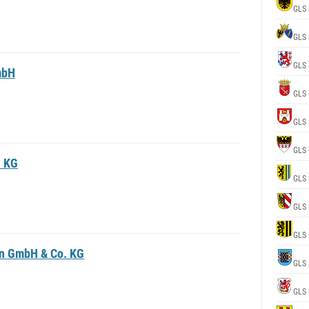
GLS 
GLS 
GLS 
mbH
GLS 
GLS 
GLS 
. KG
GLS 
GLS 
GLS 
n GmbH & Co. KG
GLS 
GLS 