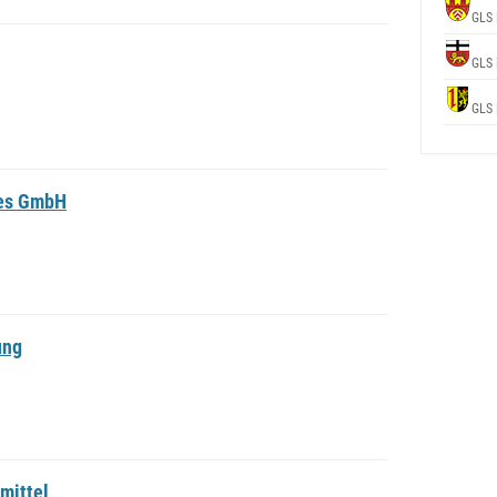
GLS 
GLS 
GLS 
les GmbH
ung
mittel