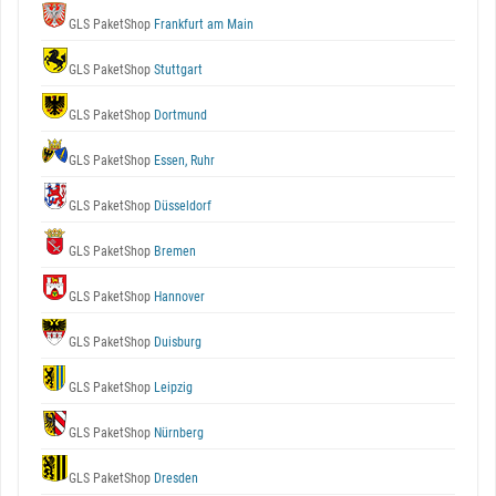
GLS PaketShop
Frankfurt am Main
GLS PaketShop
Stuttgart
GLS PaketShop
Dortmund
GLS PaketShop
Essen, Ruhr
GLS PaketShop
Düsseldorf
GLS PaketShop
Bremen
GLS PaketShop
Hannover
GLS PaketShop
Duisburg
GLS PaketShop
Leipzig
GLS PaketShop
Nürnberg
GLS PaketShop
Dresden