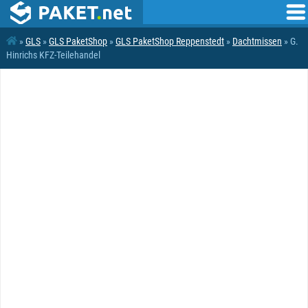
»
GLS
»
GLS PaketShop
»
GLS PaketShop Reppenstedt
»
Dachtmissen
» G.
Hinrichs KFZ-Teilehandel