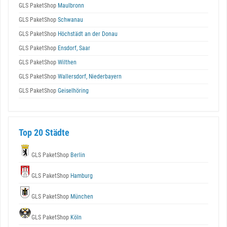
GLS PaketShop
Maulbronn
GLS PaketShop
Schwanau
GLS PaketShop
Höchstädt an der Donau
GLS PaketShop
Ensdorf, Saar
GLS PaketShop
Wilthen
GLS PaketShop
Wallersdorf, Niederbayern
GLS PaketShop
Geiselhöring
Top 20 Städte
GLS PaketShop
Berlin
GLS PaketShop
Hamburg
GLS PaketShop
München
GLS PaketShop
Köln