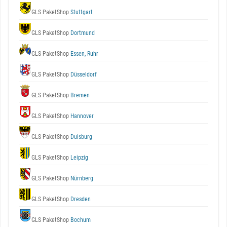
GLS PaketShop
Stuttgart
GLS PaketShop
Dortmund
GLS PaketShop
Essen, Ruhr
GLS PaketShop
Düsseldorf
GLS PaketShop
Bremen
GLS PaketShop
Hannover
GLS PaketShop
Duisburg
GLS PaketShop
Leipzig
GLS PaketShop
Nürnberg
GLS PaketShop
Dresden
GLS PaketShop
Bochum