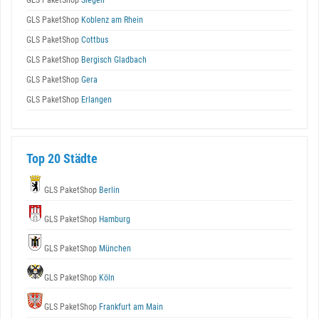
GLS PaketShop
Siegen
GLS PaketShop
Koblenz am Rhein
GLS PaketShop
Cottbus
GLS PaketShop
Bergisch Gladbach
GLS PaketShop
Gera
GLS PaketShop
Erlangen
Top 20 Städte
GLS PaketShop
Berlin
GLS PaketShop
Hamburg
GLS PaketShop
München
GLS PaketShop
Köln
GLS PaketShop
Frankfurt am Main