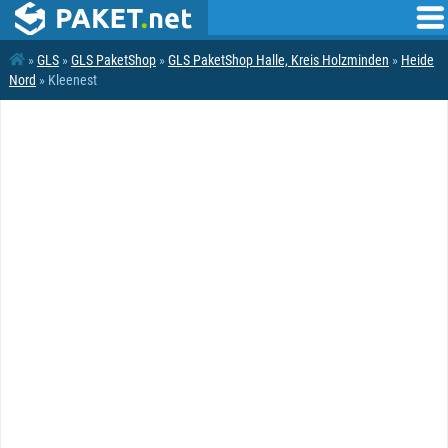
»
GLS
»
GLS PaketShop
»
GLS PaketShop Halle, Kreis Holzminden
»
Heide
Nord
» Kleenest