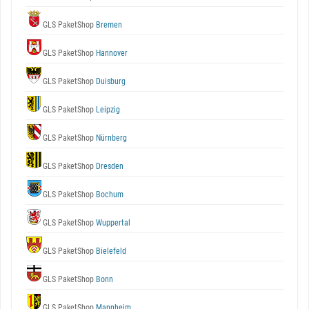
GLS PaketShop
Bremen
GLS PaketShop
Hannover
GLS PaketShop
Duisburg
GLS PaketShop
Leipzig
GLS PaketShop
Nürnberg
GLS PaketShop
Dresden
GLS PaketShop
Bochum
GLS PaketShop
Wuppertal
GLS PaketShop
Bielefeld
GLS PaketShop
Bonn
GLS PaketShop
Mannheim