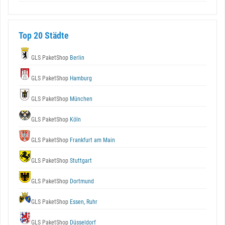
Top 20 Städte
GLS PaketShop
Berlin
GLS PaketShop
Hamburg
GLS PaketShop
München
GLS PaketShop
Köln
GLS PaketShop
Frankfurt am Main
GLS PaketShop
Stuttgart
GLS PaketShop
Dortmund
GLS PaketShop
Essen, Ruhr
GLS PaketShop
Düsseldorf