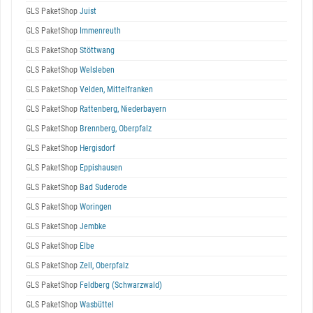
GLS PaketShop
Juist
GLS PaketShop
Immenreuth
GLS PaketShop
Stöttwang
GLS PaketShop
Welsleben
GLS PaketShop
Velden, Mittelfranken
GLS PaketShop
Rattenberg, Niederbayern
GLS PaketShop
Brennberg, Oberpfalz
GLS PaketShop
Hergisdorf
GLS PaketShop
Eppishausen
GLS PaketShop
Bad Suderode
GLS PaketShop
Woringen
GLS PaketShop
Jembke
GLS PaketShop
Elbe
GLS PaketShop
Zell, Oberpfalz
GLS PaketShop
Feldberg (Schwarzwald)
GLS PaketShop
Wasbüttel